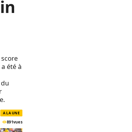
in
 score
 a été à
 du
r
e.
A LA UNE
891
vues