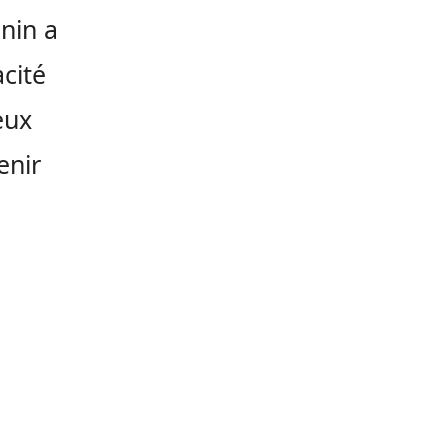
nin a
cité
eux
enir