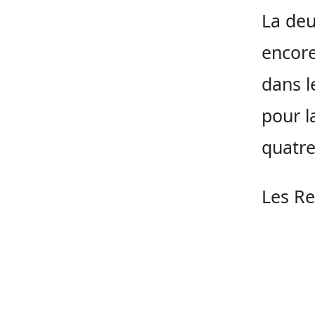
La deu
encore
dans l
pour l
quatre
Les R