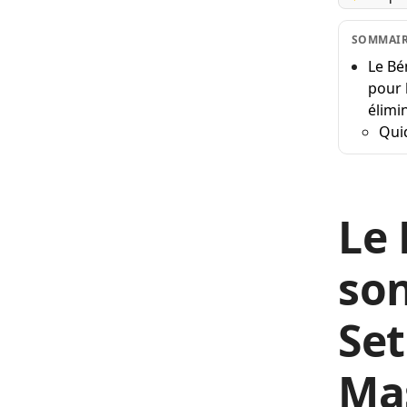
SOMMAI
Le Bé
pour 
élimi
Qui
Le 
son
Set
Ma