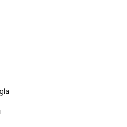
gla
u