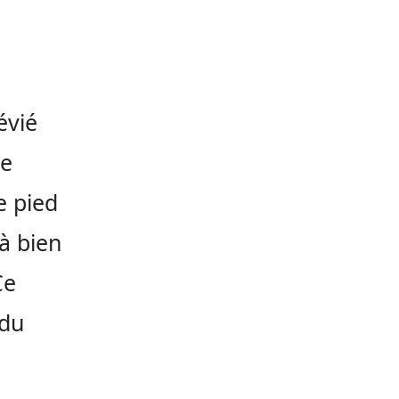
évié
ne
e pied
à bien
Ce
 du