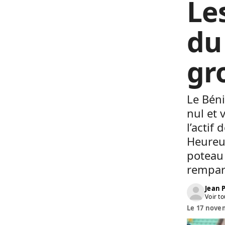
Le
du
gr
Le Béni
nul et 
l’actif
Heureus
poteau 
rempart
Jean
Voir to
Le 17 novem