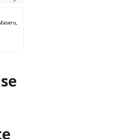
 Maseru,
 se
te