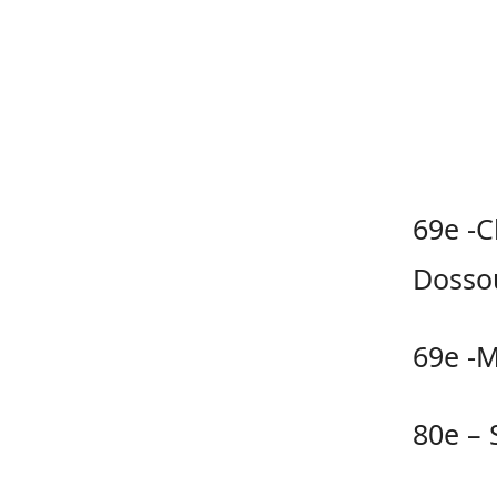
69e -C
Dosso
69e -M
80e – 