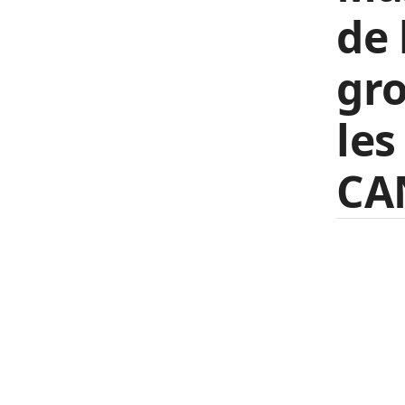
de 
gr
les
CA