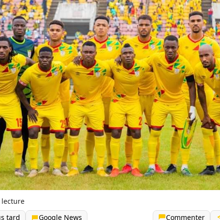
 lecture
us tard
Google News
Commenter