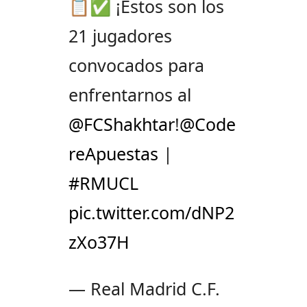
📋✅ ¡Estos son los
21 jugadores
convocados para
enfrentarnos al
@FCShakhtar
!
@Code
reApuestas
|
#RMUCL
pic.twitter.com/dNP2
zXo37H
— Real Madrid C.F.