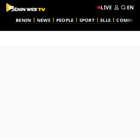
LIVE
EN
BENIN
NEWS
PEOPLE
SPORT
ELLE
COMMUN