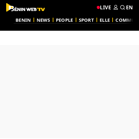
LIVE
EN
BENIN
NEWS
PEOPLE
SPORT
ELLE
COMMUN