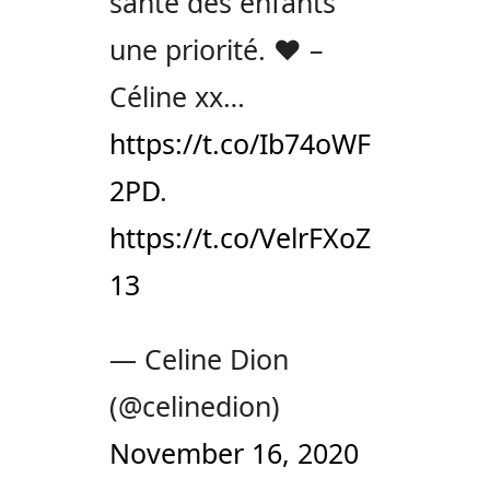
santé des enfants
une priorité. ❤️ –
Céline xx…
https://t.co/Ib74oWF
2PD
.
https://t.co/VelrFXoZ
13
— Celine Dion
(@celinedion)
November 16, 2020