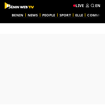
LIVE
EN
BENIN
NEWS
PEOPLE
SPORT
ELLE
COMMUN