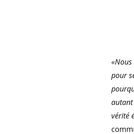
«Nous 
pour s
pourqu
autant 
vérité 
commu