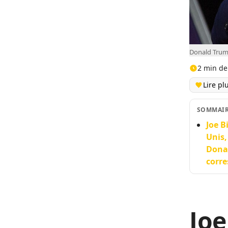
Donald Trump
2 min de
Lire pl
SOMMAI
Joe B
Unis,
Donal
corr
Joe