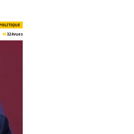
POLITIQUE
324
vues