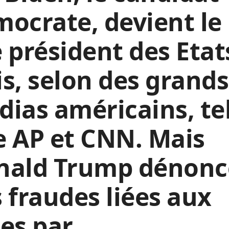
ocrate, devient le
 président des Etat
s, selon des grands
ias américains, te
 AP et CNN. Mais
nald Trump dénonc
 fraudes liées aux
es par