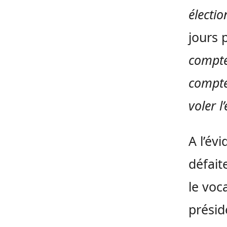
électio
jours 
compte
comptez
voler l’
A l’év
défait
le voc
présid