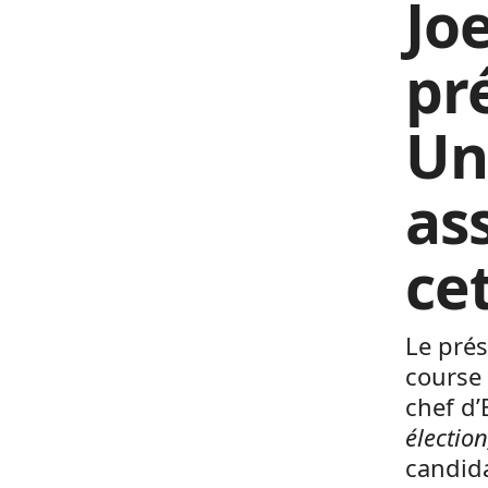
Jo
pr
Un
as
ce
Le prés
course 
chef d’
électio
candida