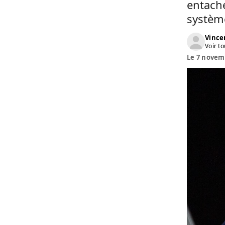
entaché
systèm
Vinc
Voir to
Le 7 novemb