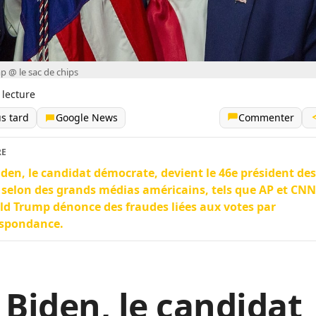
 @ le sac de chips
 lecture
us tard
Google News
Commenter
RE
iden, le candidat démocrate, devient le 46e président des
 selon des grands médias américains, tels que AP et CNN
d Trump dénonce des fraudes liées aux votes par
espondance.
 Biden, le candidat