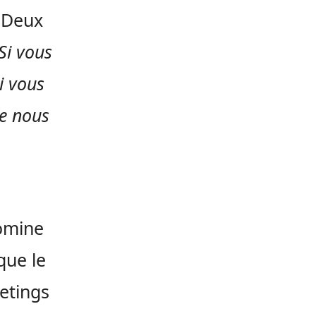
. Deux
Si vous
i vous
de nous
domine
ue le
etings