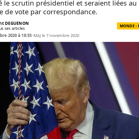
 le scrutin présidentiel et seraient liées au
e de vote par correspondance.
ent DEGUENON
MONDE - 
us ses articles
re 2020 à 18:55
•
MàJ le 7 novembre 2020