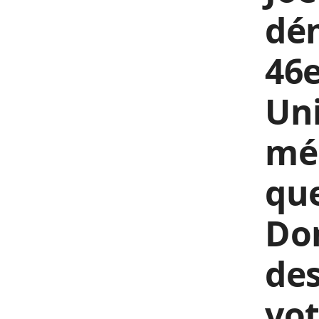
dém
46e
Uni
méd
que
Do
des
vot