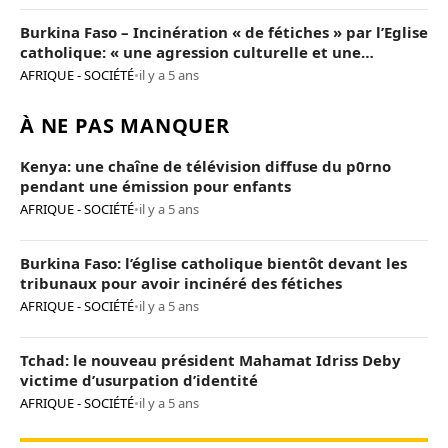
Burkina Faso – Incinération « de fétiches » par l’Eglise
catholique: « une agression culturelle et une
provocation de trop »
AFRIQUE - SOCIÉTÉ
•
il y a 5 ans
À NE PAS MANQUER
Kenya: une chaîne de télévision diffuse du p0rno
pendant une émission pour enfants
AFRIQUE - SOCIÉTÉ
•
il y a 5 ans
Burkina Faso: l’église catholique bientôt devant les
tribunaux pour avoir incinéré des fétiches
AFRIQUE - SOCIÉTÉ
•
il y a 5 ans
Tchad: le nouveau président Mahamat Idriss Deby
victime d’usurpation d’identité
AFRIQUE - SOCIÉTÉ
•
il y a 5 ans