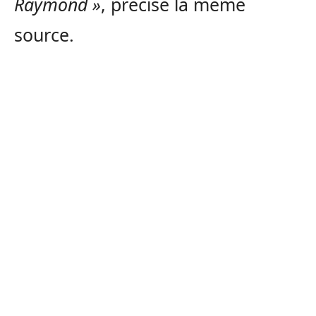
Raymond »
, précise la même
source.