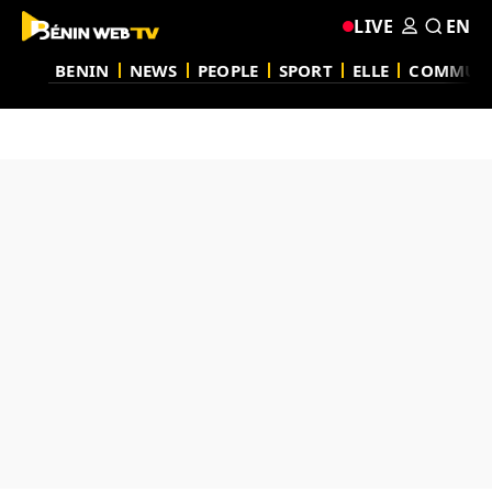
LIVE
EN
BENIN
NEWS
PEOPLE
SPORT
ELLE
COMMUN