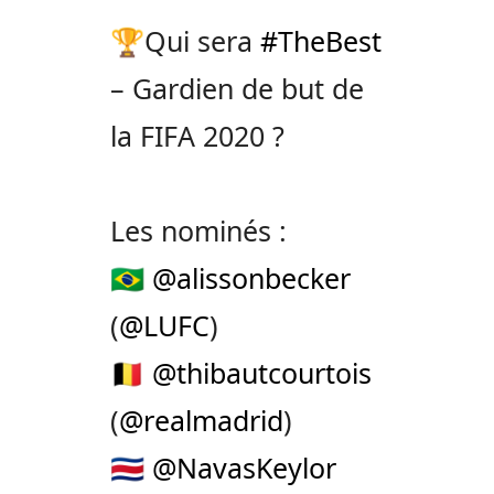
🏆Qui sera
#TheBest
– Gardien de but de
la FIFA 2020 ?
Les nominés :
🇧🇷
@alissonbecker
(
@LUFC
)
🇧🇪
@thibautcourtois
(
@realmadrid
)
🇨🇷
@NavasKeylor