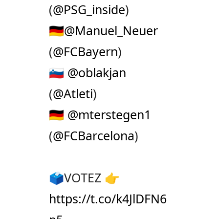
(
@PSG_inside
)
🇩🇪
@Manuel_Neuer
(
@FCBayern
)
🇸🇮
@oblakjan
(
@Atleti
)
🇩🇪
@mterstegen1
(
@FCBarcelona
)
🗳️VOTEZ 👉
https://t.co/k4JlDFN6