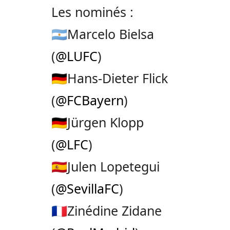
Les nominés :
🇦🇷Marcelo Bielsa
(
@LUFC
)
🇩🇪Hans-Dieter Flick
(
@FCBayern
)
🇩🇪Jürgen Klopp
(
@LFC
)
🇪🇸Julen Lopetegui
(
@SevillaFC
)
🇫🇷Zinédine Zidane