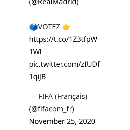
(
@RealMadrid
)
🗳️VOTEZ 👉
https://t.co/1Z3tfpW
1Wl
pic.twitter.com/zIUDf
1qiJB
— FIFA (Français)
(@fifacom_fr)
November 25, 2020