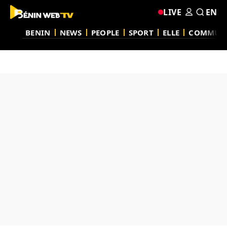
LIVE
EN
BENIN
NEWS
PEOPLE
SPORT
ELLE
COMMUN