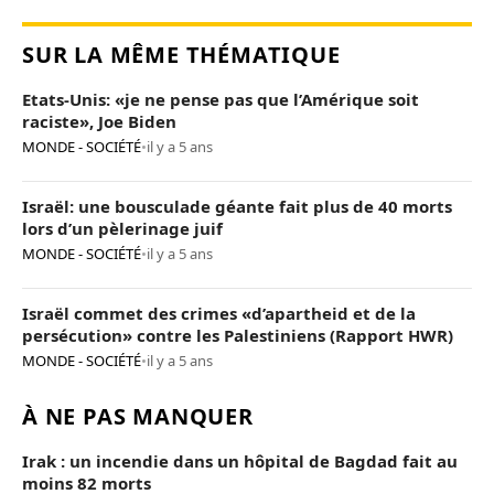
SUR LA MÊME THÉMATIQUE
Etats-Unis: «je ne pense pas que l’Amérique soit
raciste», Joe Biden
MONDE - SOCIÉTÉ
•
il y a 5 ans
Israël: une bousculade géante fait plus de 40 morts
lors d’un pèlerinage juif
MONDE - SOCIÉTÉ
•
il y a 5 ans
Israël commet des crimes «d’apartheid et de la
persécution» contre les Palestiniens (Rapport HWR)
MONDE - SOCIÉTÉ
•
il y a 5 ans
À NE PAS MANQUER
Irak : un incendie dans un hôpital de Bagdad fait au
moins 82 morts