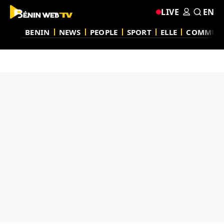
LIVE
EN
BENIN
NEWS
PEOPLE
SPORT
ELLE
COMMUN