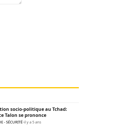
tion socio-politique au Tchad:
ce Talon se prononce
E - SÉCURITÉ
•
il y a 5 ans