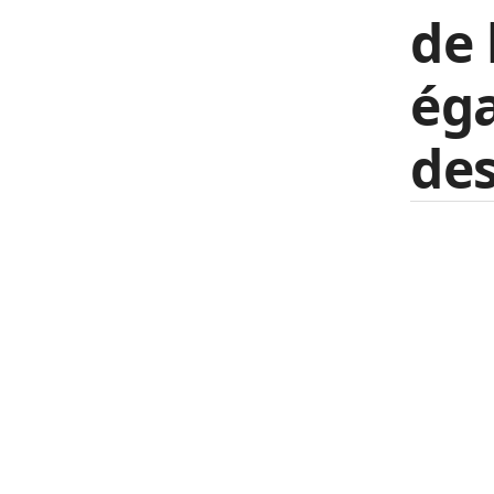
de 
éga
des