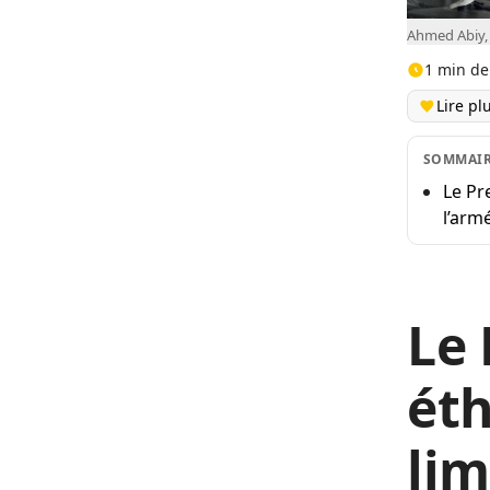
Ahmed Abiy, 
1 min de
Lire pl
SOMMAI
Le Pr
l’arm
Le 
ét
lim