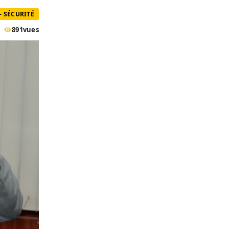
- SÉCURITÉ
891
vues