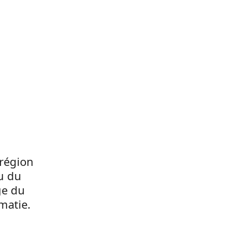
 région
au du
ge du
matie.