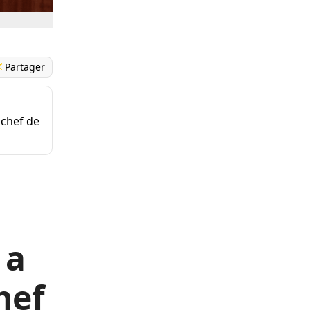
Partager
 chef de
 a
hef