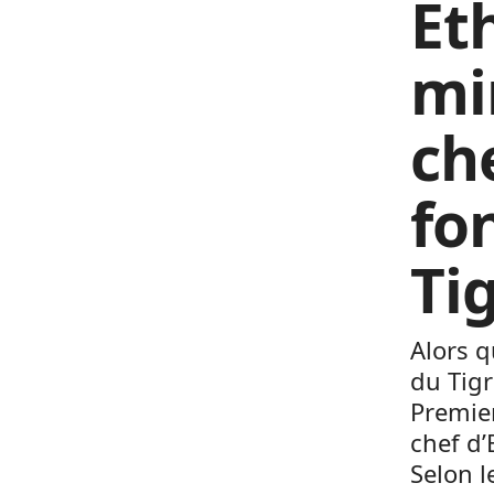
Et
mi
ch
fo
Ti
Alors q
du Tigr
Premie
chef d’
Selon l