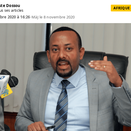
te Dossou
AFRIQUE 
us ses articles
re 2020 à 16:26
•
MàJ le 8 novembre 2020