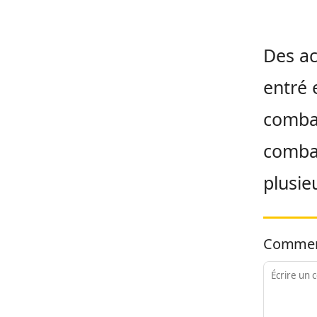
Des ac
entré 
combat
combat
plusie
Commen