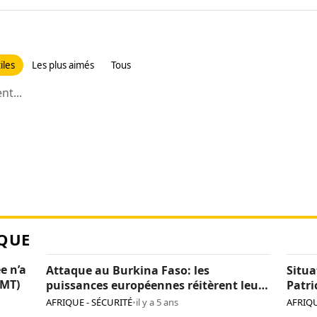
iles
Les plus aimés
Tous
t...
QUE
e n’a
Attaque au Burkina Faso: les
Situa
CMT)
puissances européennes réitèrent leur
Patri
détermination face au terrorisme
AFRIQUE - SÉCURITÉ
•
il y a 5 ans
AFRIQU