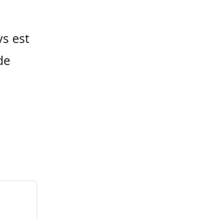
ys est
de