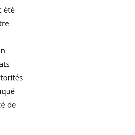
t été
tre
en
ats
torités
taqué
cé de