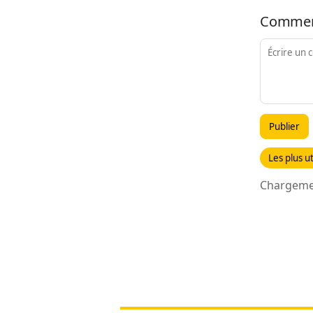
Commen
Publier
Les plus ut
Chargemen