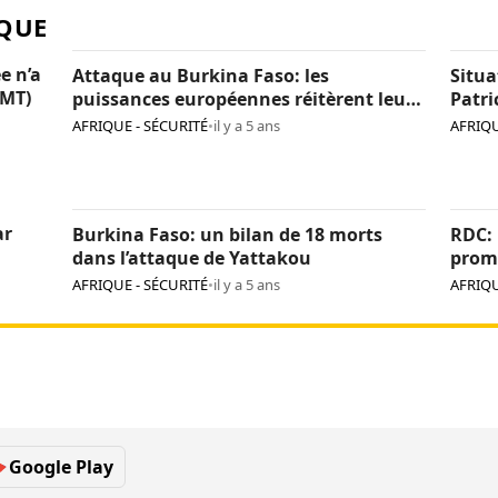
QUE
e n’a
Attaque au Burkina Faso: les
Situa
CMT)
puissances européennes réitèrent leur
Patri
détermination face au terrorisme
AFRIQUE - SÉCURITÉ
•
il y a 5 ans
AFRIQU
ar
Burkina Faso: un bilan de 18 morts
RDC: 
dans l’attaque de Yattakou
prome
group
AFRIQUE - SÉCURITÉ
•
il y a 5 ans
AFRIQU
Google Play