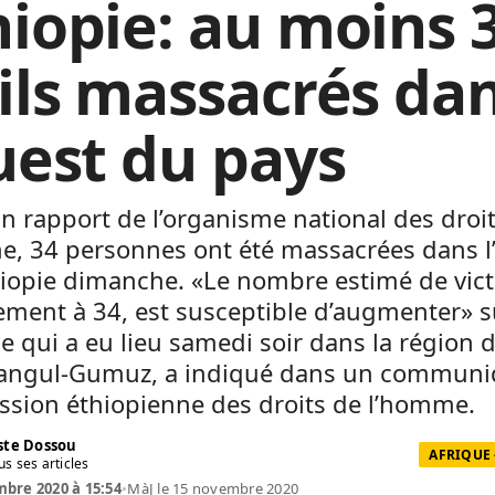
hiopie: au moins 
vils massacrés da
ouest du pays
n rapport de l’organisme national des droi
e, 34 personnes ont été massacrées dans l
hiopie dimanche. «Le nombre estimé de vic
ement à 34, est susceptible d’augmenter» s
ue qui a eu lieu samedi soir dans la région 
angul-Gumuz, a indiqué dans un communiq
sion éthiopienne des droits de l’homme.
te Dossou
AFRIQUE 
us ses articles
bre 2020 à 15:54
•
MàJ le 15 novembre 2020