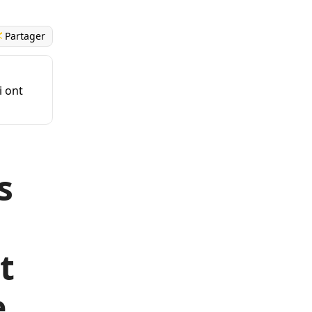
Partager
i ont
s
t
e