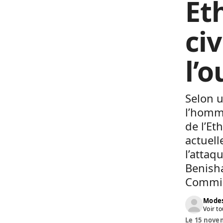
Et
ci
l’
Selon u
l’homm
de l’Et
actuell
l’attaq
Benish
Commis
Modes
Voir to
Le 15 novem