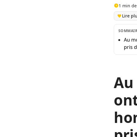
1 min de
Lire pl
SOMMAI
Au mo
pris 
Au
ont
ho
pri