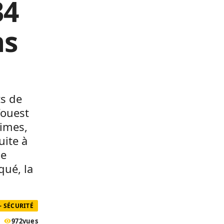
34
ns
ts de
’ouest
times,
uite à
de
ué, la
- SÉCURITÉ
972
vues