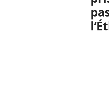
pas
l’É