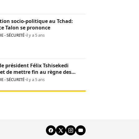
tion socio-politique au Tchad:
ce Talon se prononce
E - SÉCURITÉ
•
il y a 5 ans
le président Félix Tshisekedi
t de mettre fin au règne des
es armées dans l’est
E - SÉCURITÉ
•
il y a 5 ans