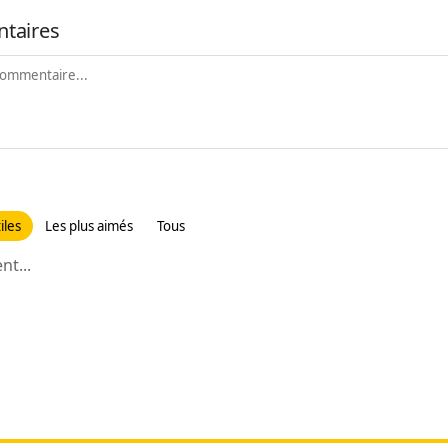
taires
iles
Les plus aimés
Tous
t...