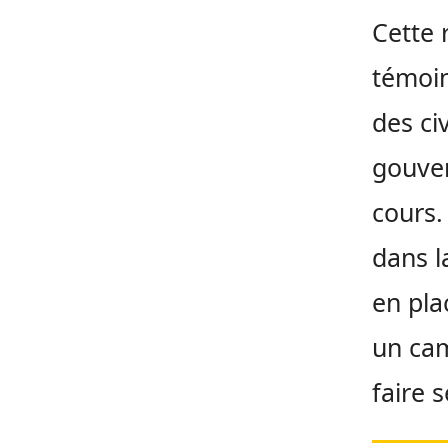
Cette 
témoin
des ci
gouver
cours.
dans l
en pla
un cam
faire 