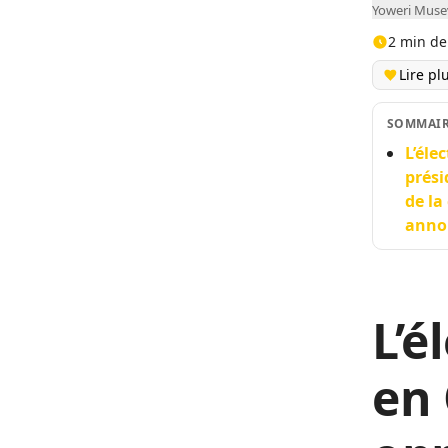
Yoweri Musev
2 min de
Lire pl
SOMMAI
L’éle
prési
de la
annon
L’é
en