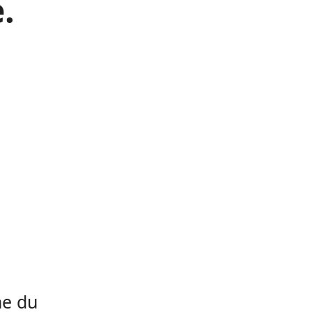
.
me du