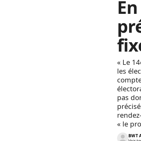
En
pr
fix
« Le 14
les éle
compte 
élector
pas don
précisé
rendez-
« le pr
BWT A
Voir to