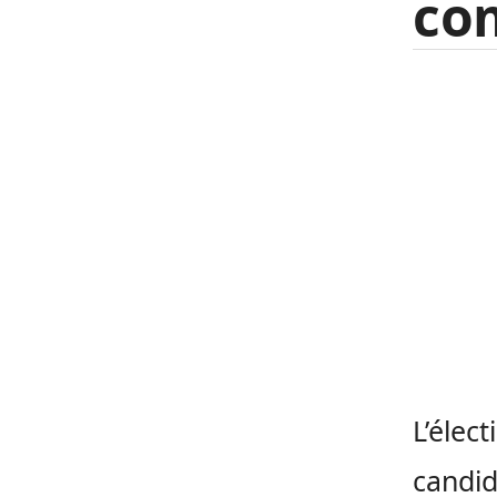
com
L’élect
candid