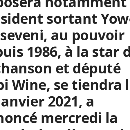
posera notamment 
sident sortant Yow
eveni, au pouvoir
uis 1986, à la star 
chanson et député
i Wine, se tiendra 
janvier 2021, a
noncé mercredi la