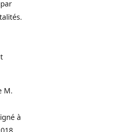
 par
alités.
t
de M.
signé à
2018.