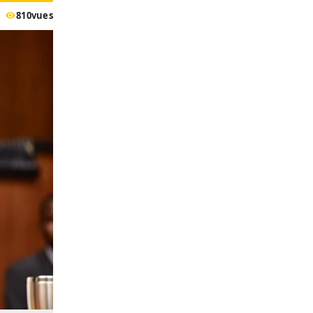
810
vues