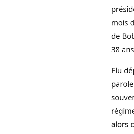
présid
mois d
de Bob
38 ans
Elu dé
parole
souven
régime
alors 