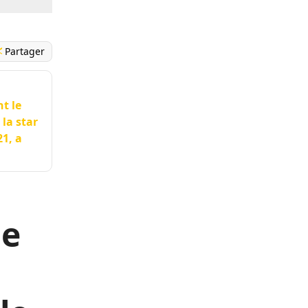
Partager
t le
la star
21, a
le