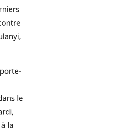
rniers
contre
lanyi,
porte-
dans le
rdi,
 à la