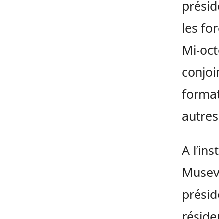
présid
les fo
Mi-oct
conjoi
format
autre
A l’ins
Museve
présid
réside