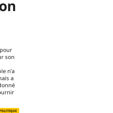
ion
 pour
ur son
le n’a
mais a
 donné
ournir
 POLITIQUE