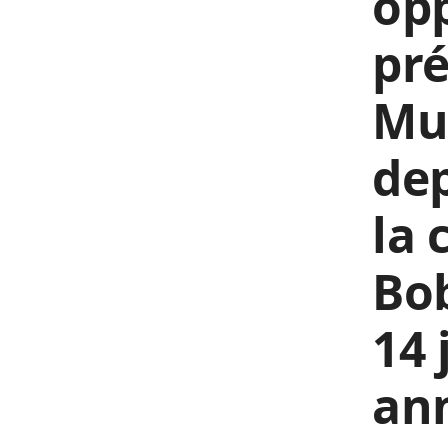
op
pré
Mus
dep
la 
Bob
14 
an