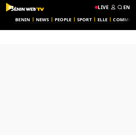
LIVE
EN
BENIN
NEWS
PEOPLE
SPORT
ELLE
COMMUN