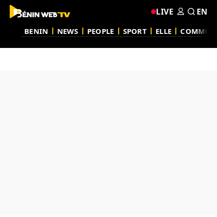
LIVE
EN
BENIN
NEWS
PEOPLE
SPORT
ELLE
COMMUN