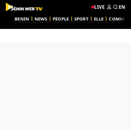
LIVE
EN
BENIN
NEWS
PEOPLE
SPORT
ELLE
COMMUN