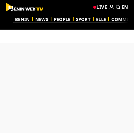
LIVE
EN
BENIN
NEWS
PEOPLE
SPORT
ELLE
COMMUN