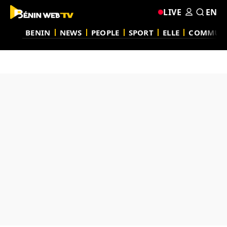
LIVE
EN
BENIN
NEWS
PEOPLE
SPORT
ELLE
COMMUN