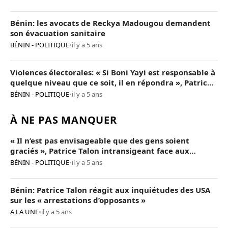
Bénin: les avocats de Reckya Madougou demandent
son évacuation sanitaire
BÉNIN - POLITIQUE
•
il y a 5 ans
Violences électorales: « Si Boni Yayi est responsable à
quelque niveau que ce soit, il en répondra », Patrice
Talon
BÉNIN - POLITIQUE
•
il y a 5 ans
À NE PAS MANQUER
« Il n’est pas envisageable que des gens soient
graciés », Patrice Talon intransigeant face aux
« opposants terroristes »
BÉNIN - POLITIQUE
•
il y a 5 ans
Bénin: Patrice Talon réagit aux inquiétudes des USA
sur les « arrestations d’opposants »
A LA UNE
•
il y a 5 ans