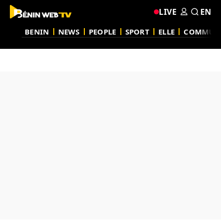
LIVE
EN
BENIN
NEWS
PEOPLE
SPORT
ELLE
COMMUN