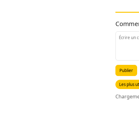
Commen
Publier
Les plus ut
Chargemen