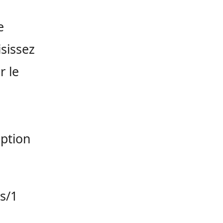
e
isissez
r le
iption
s/1