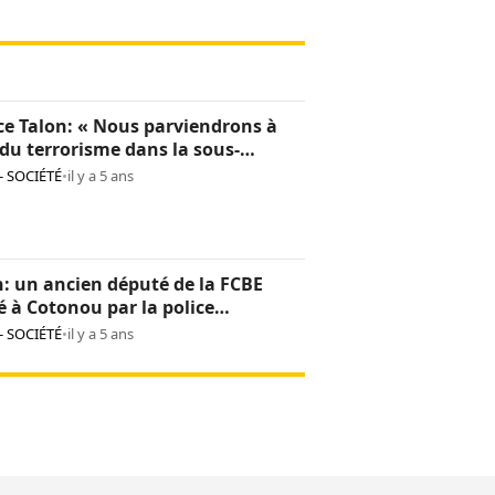
ce Talon: « Nous parviendrons à
du terrorisme dans la sous-
n »
- SOCIÉTÉ
•
il y a 5 ans
: un ancien député de la FCBE
é à Cotonou par la police
licaine
- SOCIÉTÉ
•
il y a 5 ans