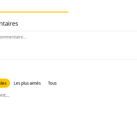
taires
iles
Les plus aimés
Tous
t...