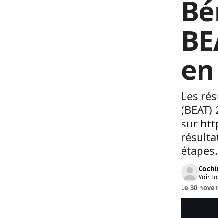
Bé
BE
en
Les rés
(BEAT) 
sur
htt
résulta
étapes.
Cochi
Voir to
Le 30 novem