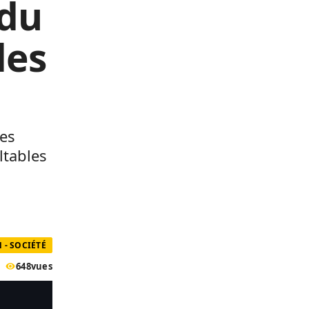
 du
les
les
ltables
 - SOCIÉTÉ
648
vues