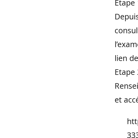
Etape 
Depuis
consul
l’exam
lien d
Etape 
Rensei
et acc
ht
33