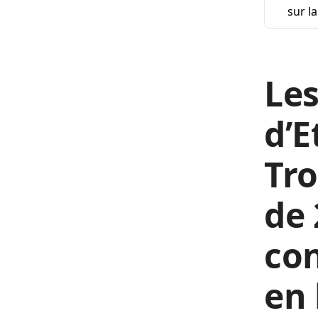
sur l
Les
d’E
Tro
de 
con
en 