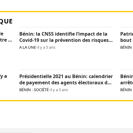
QUE
de
Bénin: la CNSS identifie l’impact de la
Patri
tre la
Covid-19 sur la prévention des risques
bout 
professionnels
régio
A LA UNE
•
il y a 5 ans
BÉNIN 
’y a
Présidentielle 2021 au Bénin: calendrier
Bénin
de payement des agents électoraux de
arrêt
la Céna
répub
BÉNIN - SOCIÉTÉ
•
il y a 5 ans
BÉNIN 