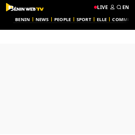
LIVE
EN
BENIN
NEWS
PEOPLE
SPORT
ELLE
COMMUN