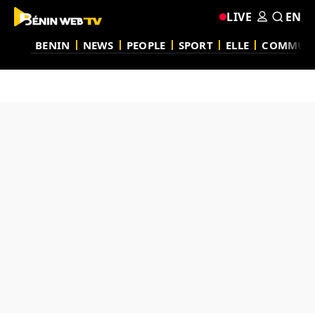
LIVE
EN
BENIN
NEWS
PEOPLE
SPORT
ELLE
COMMUN