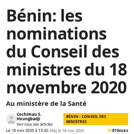
Bénin: les
nominations
du Conseil des
ministres du 18
novembre 2020
Au ministère de la Santé
Cochimau S.
BÉNIN - CONSEIL DES
Houngbadji
MINISTRES
Voir tous ses articles
Le 18 nov 2020 à 15:42
•
MàJ le 18 nov 2020
810
vues