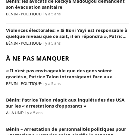
Bénin: les avocats de Reckya Madougou demandent
son évacuation sanitaire
BÉNIN - POLITIQUE
•
il y a 5 ans
Violences électorales: « Si Boni Yayi est responsable à
quelque niveau que ce soit, il en répondra », Patrice
Talon
BÉNIN - POLITIQUE
•
il y a 5 ans
À NE PAS MANQUER
« Il n’est pas envisageable que des gens soient
graciés », Patrice Talon intransigeant face aux
« opposants terroristes »
BÉNIN - POLITIQUE
•
il y a 5 ans
Bénin: Patrice Talon réagit aux inquiétudes des USA
sur les « arrestations d’opposants »
A LA UNE
•
il y a 5 ans
Bénin – Arrestation de personnalités politiques pour