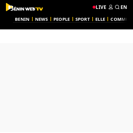
LIVE
EN
BENIN
NEWS
PEOPLE
SPORT
ELLE
COMMUN