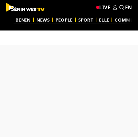
LIVE
EN
BENIN
NEWS
PEOPLE
SPORT
ELLE
COMMUN