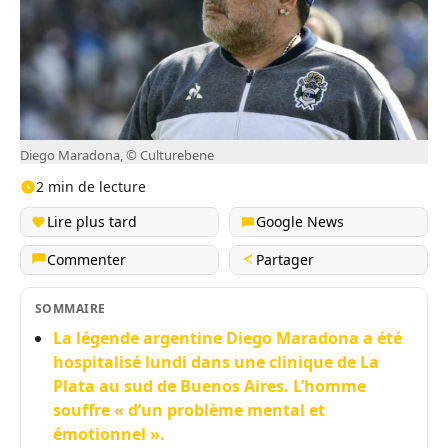
Diego Maradona, © Culturebene
2 min de lecture
Lire plus tard
Google News
Commenter
Partager
SOMMAIRE
La légende argentine Diego Maradona a été
hospitalisé lundi dans une clinique de La
Plata au sud de Buenos Aires. L’homme
souffre « d’un problème mental et
émotionnel ».