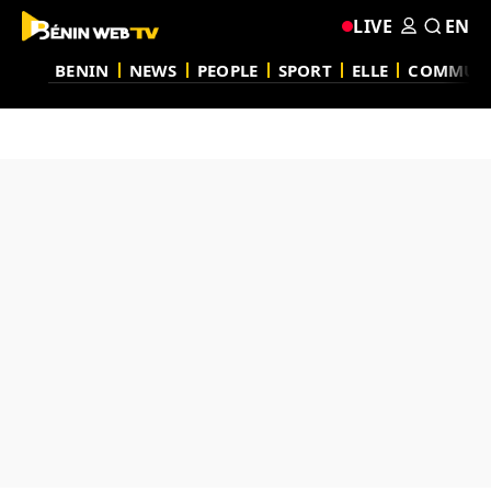
LIVE
EN
BENIN
NEWS
PEOPLE
SPORT
ELLE
COMMUN