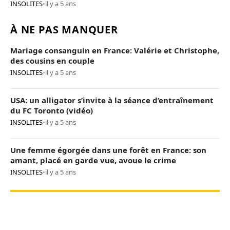
conjoint
INSOLITES
•
il y a 5 ans
À NE PAS MANQUER
Mariage consanguin en France: Valérie et Christophe,
des cousins en couple
INSOLITES
•
il y a 5 ans
USA: un alligator s’invite à la séance d’entraînement
du FC Toronto (vidéo)
INSOLITES
•
il y a 5 ans
Une femme égorgée dans une forêt en France: son
amant, placé en garde vue, avoue le crime
INSOLITES
•
il y a 5 ans