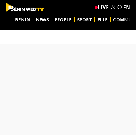
LIVE
EN
BENIN
NEWS
PEOPLE
SPORT
ELLE
COMMUN