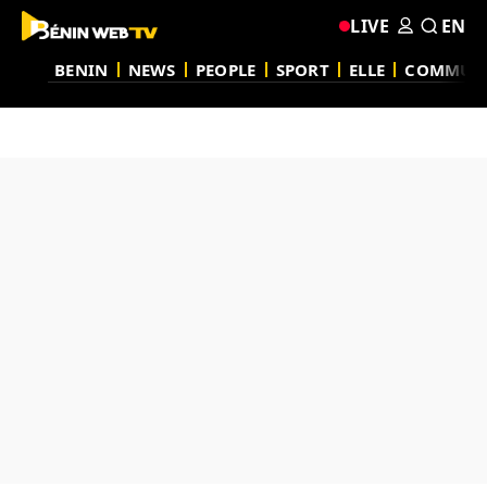
LIVE
EN
BENIN
NEWS
PEOPLE
SPORT
ELLE
COMMUN