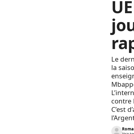
UE
jo
ra
Le dern
la sais
enseig
Mbappé 
L’inter
contre 
C’est d
l’Argen
Roma
Voir to