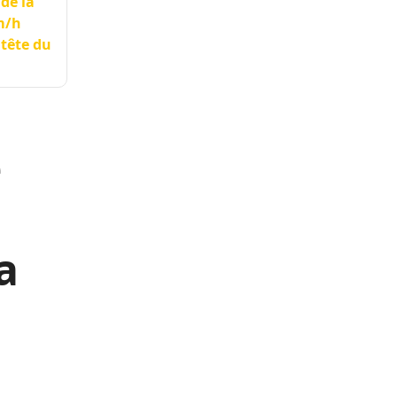
 de la
m/h
 tête du
e
a