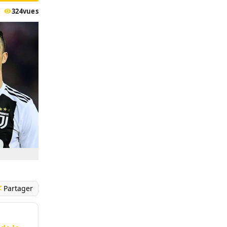
324
vues
Partager