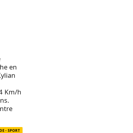
e
che en
ylian
 34 Km/h
ns.
ontre
E - SPORT