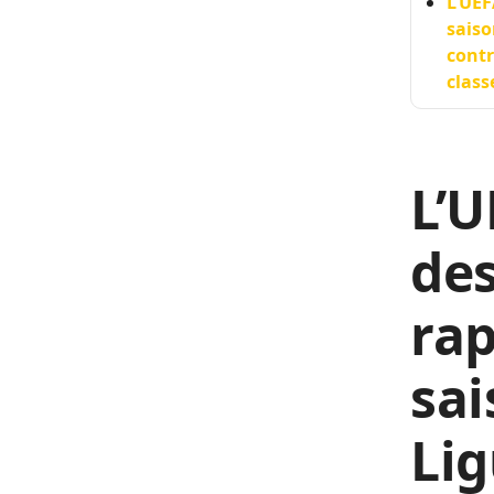
L’UEF
saiso
contr
clas
L’U
des
rap
sai
Lig