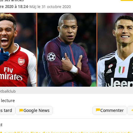
re 2020 à 18:24
•
MàJ le 31 octobre 2020
tballclub
 lecture
us tard
Google News
Commenter
RE