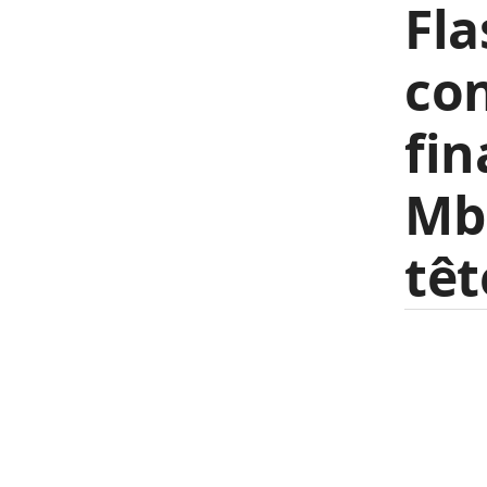
Fla
con
fin
Mb
têt