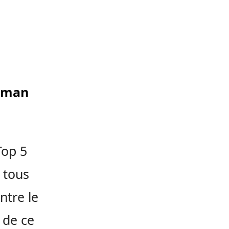
oeman
Top 5
 tous
ntre le
 de ce