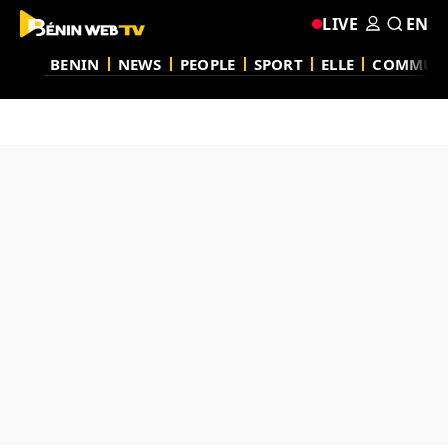
LIVE
EN
BENIN
NEWS
PEOPLE
SPORT
ELLE
COMMUN