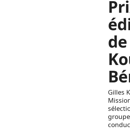
Pri
éd
de 
Ko
Bé
Gilles 
Mission
sélecti
groupe
conduc