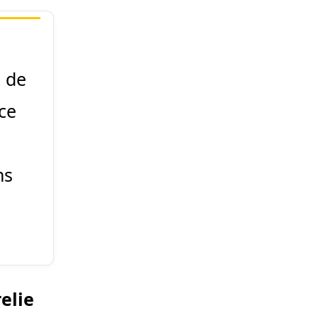
n de
ice
ns
elie