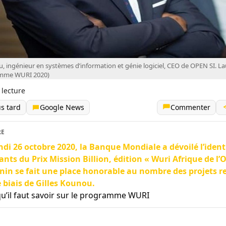
u, ingénieur en systèmes d’information et génie logiciel, CEO de OPEN SI. L
amme WURI 2020)
 lecture
us tard
Google News
Commenter
RE
ndi 26 octobre 2020, la Banque Mondiale a dévoilé l’ident
nts du Prix Mission Billion, édition « Wuri Afrique de l’
nin se fait une place honorable au nombre des projets r
e biais de Gilles Kounou.
qu’il faut savoir sur le programme WURI