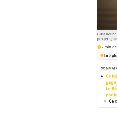
Gilles Kouno
prix (Progr
2 min de
Lire pl
SOMMAI
Ce lu
gagna
Le Bé
par l
Ce 