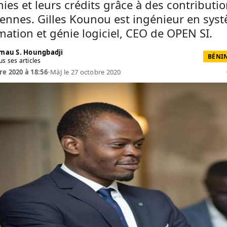
es et leurs crédits grâce à des contributi
ennes. Gilles Kounou est ingénieur en sys
mation et génie logiciel, CEO de OPEN SI.
mau S. Houngbadji
BÉNIN
us ses articles
re 2020 à 18:56
•
MàJ le 27 octobre 2020