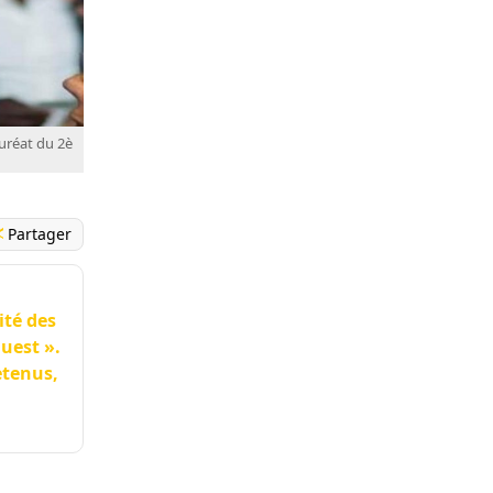
auréat du 2è
Partager
ité des
Ouest ».
etenus,