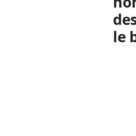
ho
des
le 