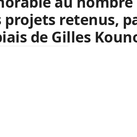
norable au nombre
 projets retenus, p
biais de Gilles Koun