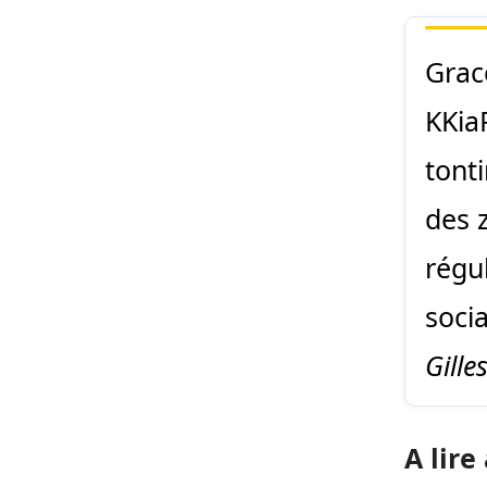
Grac
KKia
tonti
des 
régul
socia
Gill
A lire