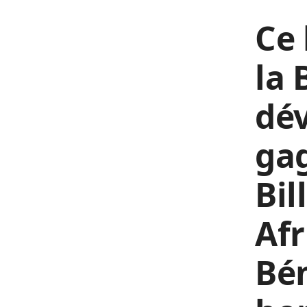
Ce 
la 
dév
gag
Bil
Afr
Bén