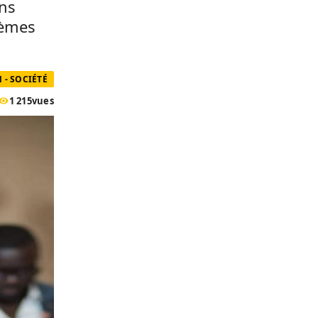
ons
tèmes
 - SOCIÉTÉ
1 215
vues