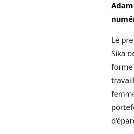
Adam 
numér
Le pre
Sika d
forme
travai
femme
portef
d’épar