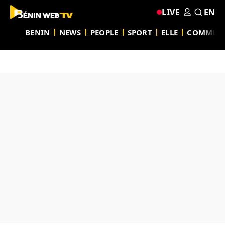
LIVE
EN
BENIN
NEWS
PEOPLE
SPORT
ELLE
COMMUN