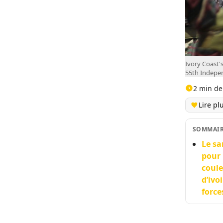
Ivory Coast'
55th Indepen
2 min de
Lire pl
SOMMAI
Le sa
pour 
coule
d’ivo
force