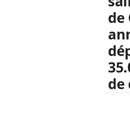
sal
de 
an
dép
35.
de 