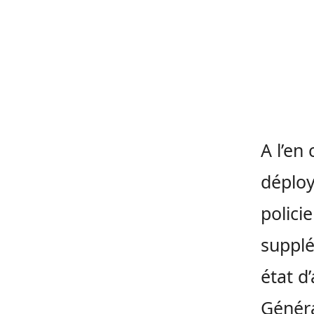
A l’en
déploy
polici
supplé
état d’
Généra