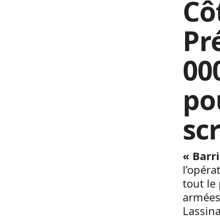
Côt
Pr
00
po
sc
« Barr
l’opéra
tout le
armées 
Lassin