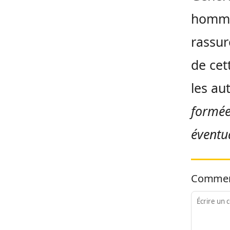
hommes
rassur
de cet
les au
formées
éventu
Commen