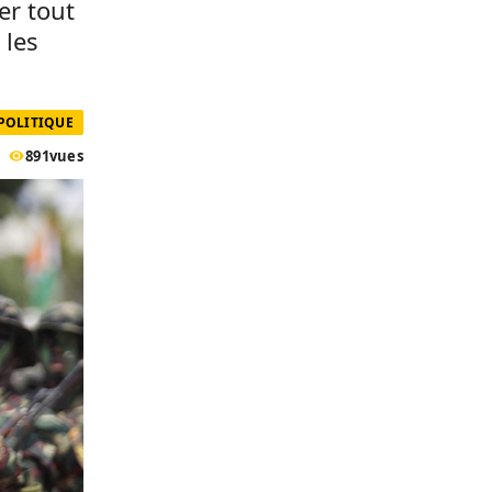
er tout
 les
 POLITIQUE
891
vues