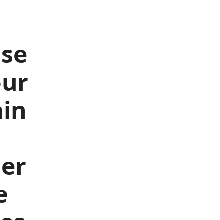
 se
our
ain
ler
e