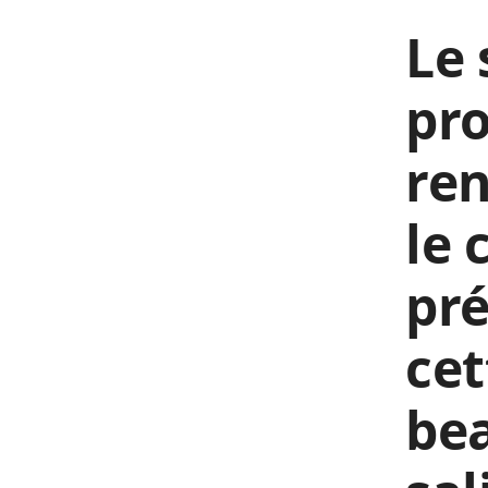
Le 
pro
ren
le 
pré
cet
bea