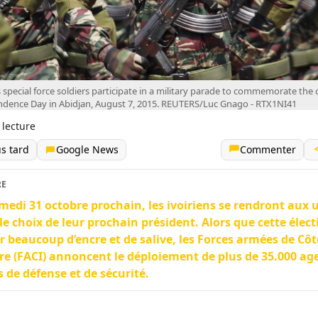
s special force soldiers participate in a military parade to commemorate the
dence Day in Abidjan, August 7, 2015. REUTERS/Luc Gnago - RTX1NI41
 lecture
us tard
Google News
Commenter
RE
medi 31 octobre prochain, les ivoiriens se rendront aux 
le choix de leur prochain président. Alors que cette élect
r beaucoup d’encre et de salive, les Forces armées de Côt
ire (FACI) annoncent le déploiement de plus de 35.000 ag
s de défense et de sécurité.