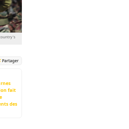
 country's
Partager
urnes
ion fait
e
ents des