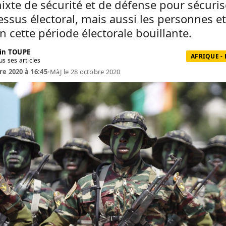
ixte de sécurité et de défense pour sécuris
essus électoral, mais aussi les personnes et
n cette période électorale bouillante.
in TOUPE
AFRIQUE -
us ses articles
re 2020 à 16:45
•
MàJ le 28 octobre 2020