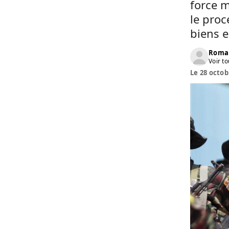
force m
le proc
biens e
Roma
Voir to
Le 28 octob