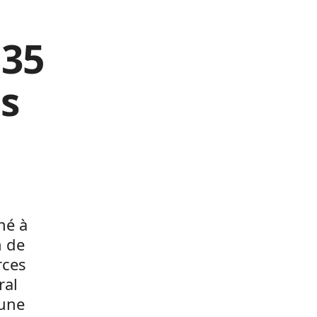
 35
s
né à
n de
rces
ral
’une