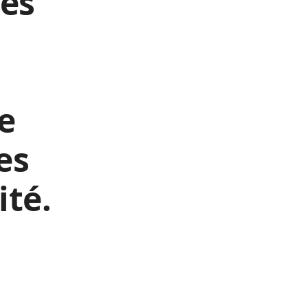
ées
e
es
ité.