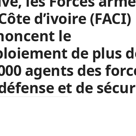
ive, les Forces arm
Côte d’ivoire (FACI)
noncent le
loiement de plus d
000 agents des forc
défense et de sécur