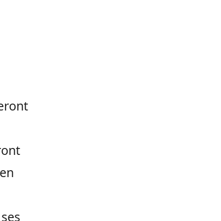
eront
ront
 en
 ses