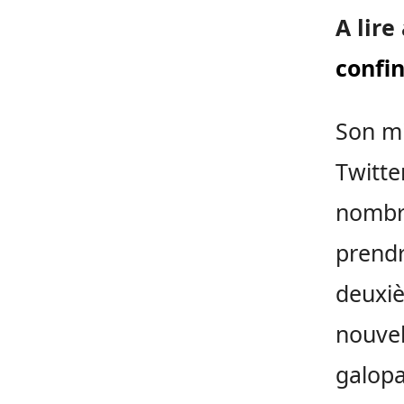
A lire
confi
Son mi
Twitte
nombre
prendr
deuxiè
nouvel
galopa