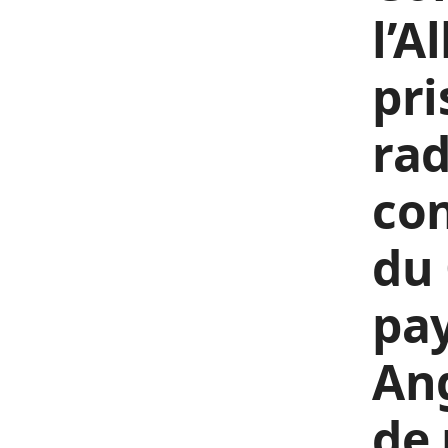
l’A
pri
rad
con
du 
pay
An
de