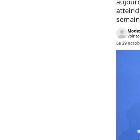
aujourd
atteind
semaine
Modes
Voir to
Le 29 octob