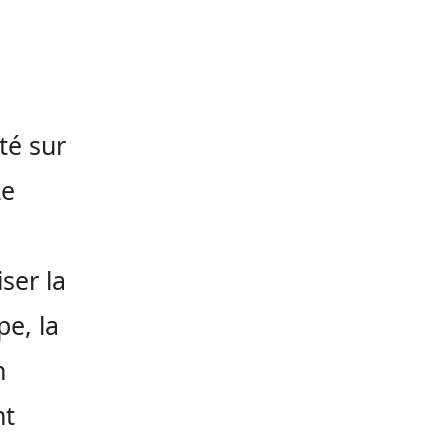
té sur
Le
ser la
e, la
n
nt