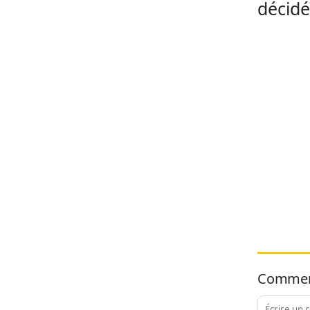
décidé
Commen