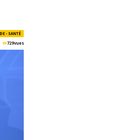
E - SANTÉ
729
vues