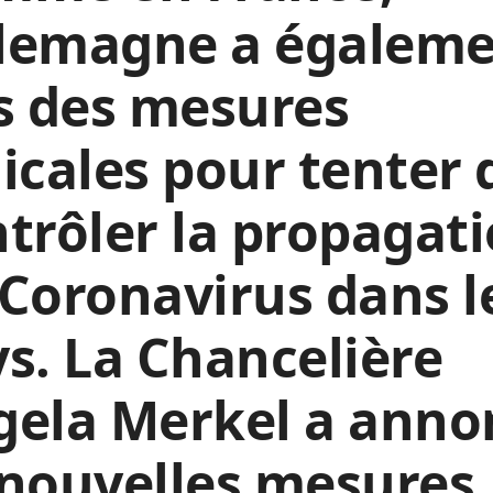
llemagne a égalem
s des mesures
icales pour tenter 
trôler la propagat
Coronavirus dans l
s. La Chancelière
gela Merkel a anno
 nouvelles mesures