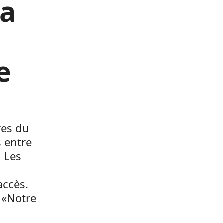
la
e
res du
 entre
 Les
accès.
 «Notre