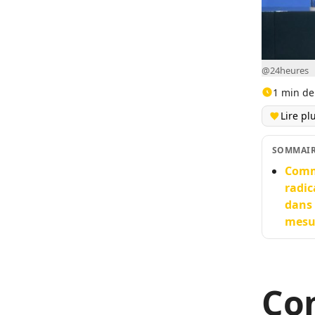
@24heures
1 min de
Lire pl
SOMMAI
Comme
radic
dans 
mesur
Co