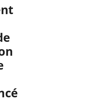
ent
de
ion
e
ncé