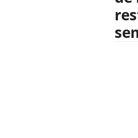
res
se