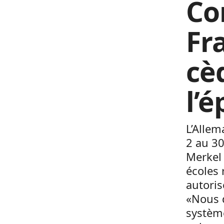
Co
Fr
cè
l’
L’Allem
2 au 3
Merkel
écoles 
autoris
«Nous d
système