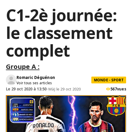
C1-2è journée:
le classement
complet
Groupe A :
Romaric Déguénon
MONDE - SPORT
Voir tous ses articles
Le 29 oct 2020 à 13:50
•
MàJ le 29 oct 2020
567
vues