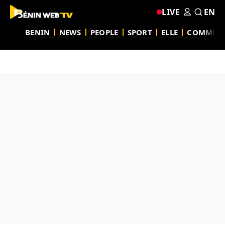
LIVE
EN
BENIN
NEWS
PEOPLE
SPORT
ELLE
COMMUN