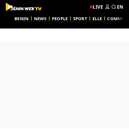
LIVE
EN
BENIN
NEWS
PEOPLE
SPORT
ELLE
COMMUN