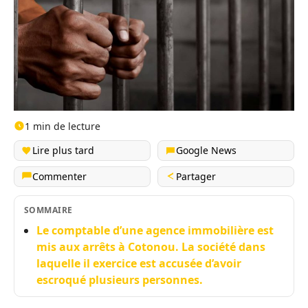
1 min de lecture
Lire plus tard
Google News
Commenter
Partager
SOMMAIRE
Le comptable d’une agence immobilière est
mis aux arrêts à Cotonou. La société dans
laquelle il exercice est accusée d’avoir
escroqué plusieurs personnes.