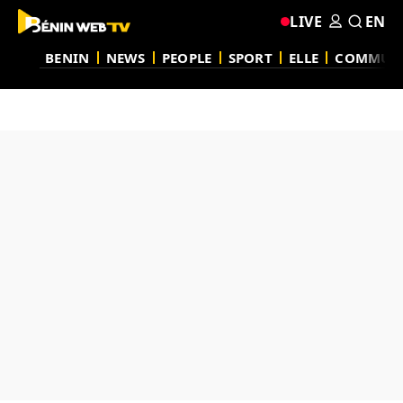
LIVE
EN
BENIN
NEWS
PEOPLE
SPORT
ELLE
COMMUN