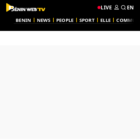
LIVE
EN
BENIN
NEWS
PEOPLE
SPORT
ELLE
COMMUN