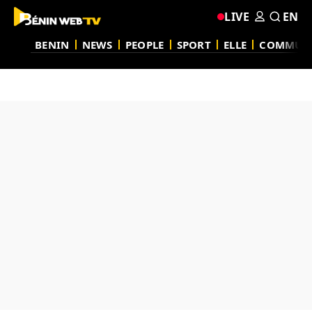
LIVE
EN
BENIN
NEWS
PEOPLE
SPORT
ELLE
COMMUN