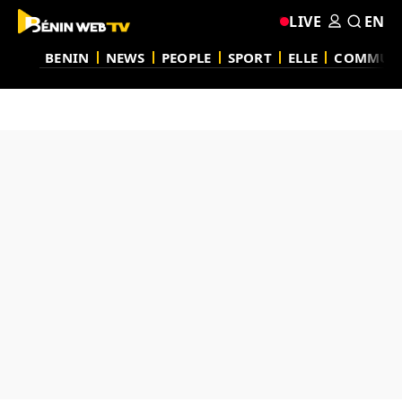
LIVE
EN
BENIN
NEWS
PEOPLE
SPORT
ELLE
COMMUN