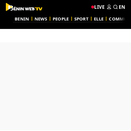
LIVE
EN
BENIN
NEWS
PEOPLE
SPORT
ELLE
COMMUN