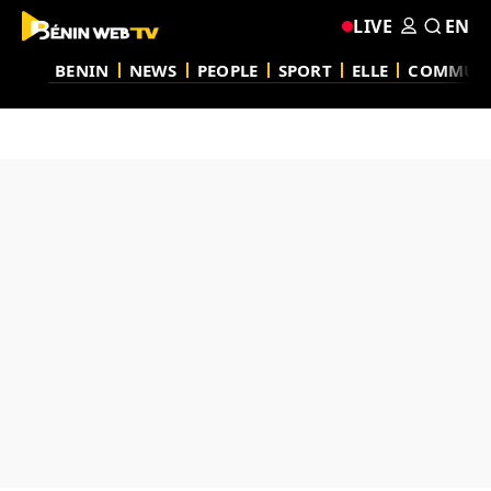
LIVE
EN
BENIN
NEWS
PEOPLE
SPORT
ELLE
COMMUN