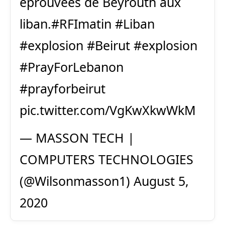
éprouvées de Beyrouth aux
liban.
#RFImatin
#Liban
#explosion
#Beirut
#explosion
#PrayForLebanon
#prayforbeirut
pic.twitter.com/VgKwXkwWkM
— MASSON TECH |
COMPUTERS TECHNOLOGIES
(@Wilsonmasson1)
August 5,
2020