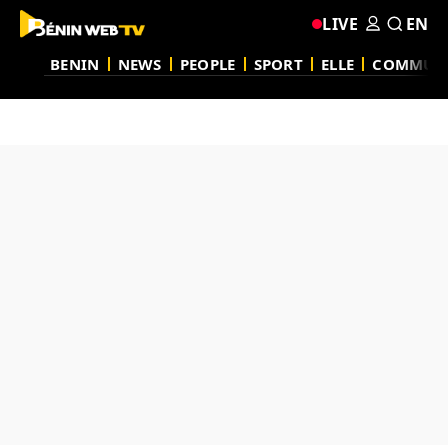
LIVE
EN
BENIN
NEWS
PEOPLE
SPORT
ELLE
COMMUN