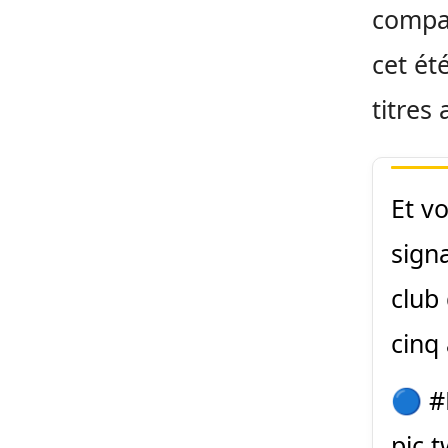
compat
cet ét
titres
Et v
sign
club
cinq 
🔵
#
pic.