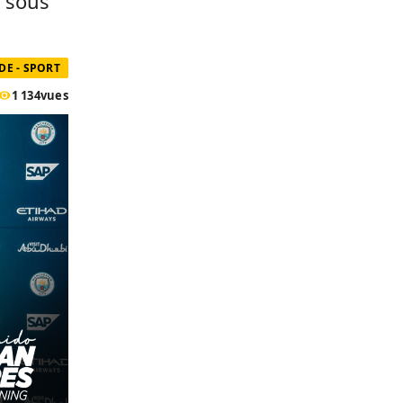
s sous
E - SPORT
1 134
vues