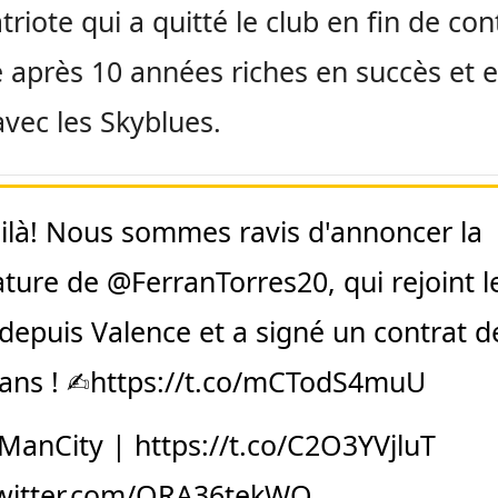
riote qui a quitté le club en fin de con
é après 10 années riches en succès et 
 avec les Skyblues.
oilà! Nous sommes ravis d'annoncer la
ature de
@FerranTorres20
, qui rejoint l
 depuis Valence et a signé un contrat d
ans ! ✍️
https://t.co/mCTodS4muU
ManCity
|
https://t.co/C2O3YVjluT
twitter.com/ORA36tekWQ