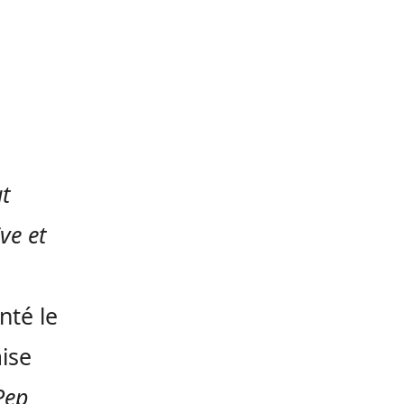
ut
ve et
nté le
ise
Pep