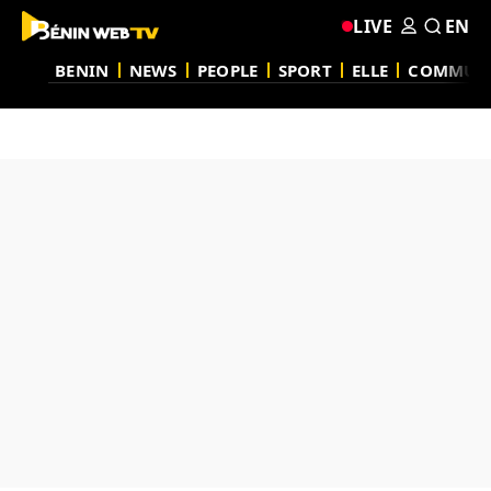
LIVE
EN
BENIN
NEWS
PEOPLE
SPORT
ELLE
COMMUN