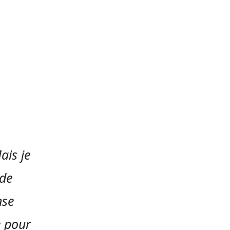
ais je
 de
nse
e pour