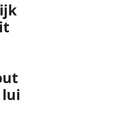
ijk
it
out
lui