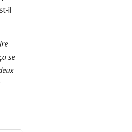
st-il
ire
ça se
 deux
s