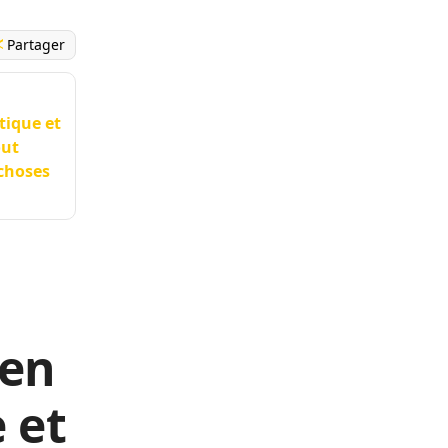
Partager
tique et
out
 choses
 en
 et