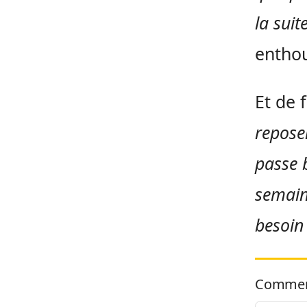
la suit
entho
Et de 
repose
passe 
semaine
besoin 
Commen