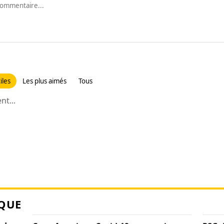
iles
Les plus aimés
Tous
t...
QUE