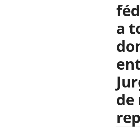
féd
a t
don
ent
Jur
de 
rep