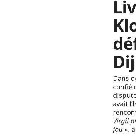
Li
Kl
dé
Di
Dans d
confié 
dispute
avait l
rencont
Virgil 
fou »,
a