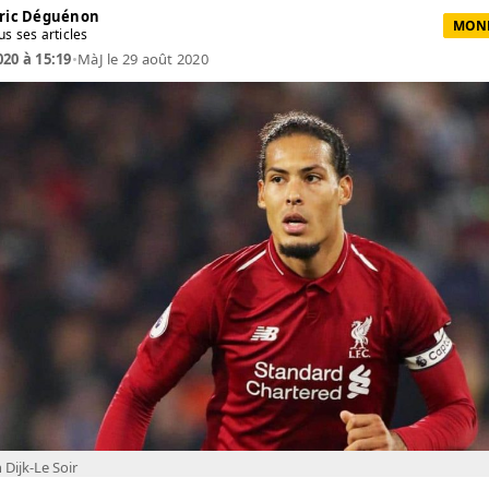
ric Déguénon
MOND
us ses articles
020 à 15:19
•
MàJ le 29 août 2020
n Dijk-Le Soir