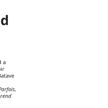
nd
d a
ir
Batave
Parfois,
 rend