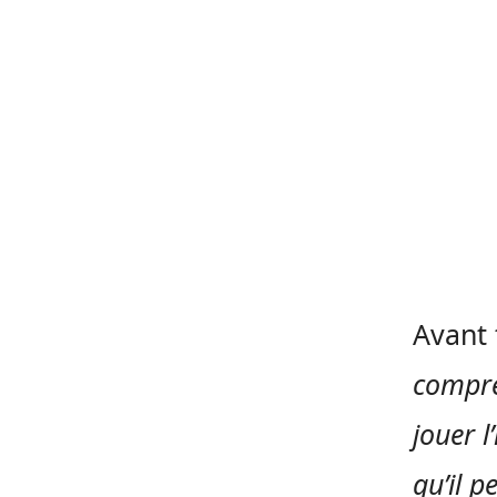
Avant 
compre
jouer l
qu’il p