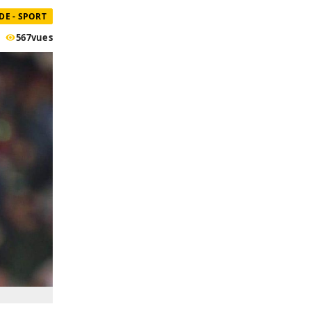
E - SPORT
567
vues