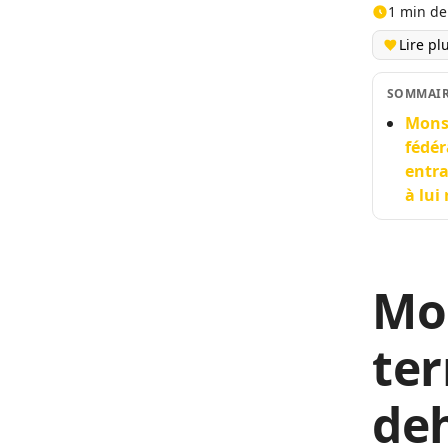
1 min de
Lire pl
SOMMAI
Monst
fédér
entra
à lui
Mo
ter
deh