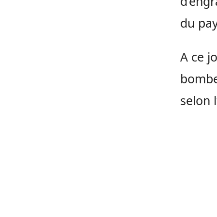
d’engr
du pa
A ce j
bombes
selon 