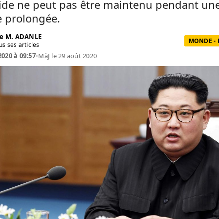
vide ne peut pas être maintenu pendant un
e prolongée.
e M. ADANLE
MONDE - 
us ses articles
2020 à 09:57
•
MàJ le 29 août 2020