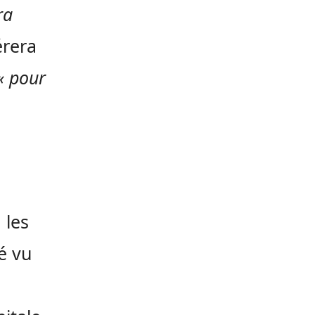
ra
érera
« pour
e
 les
té vu