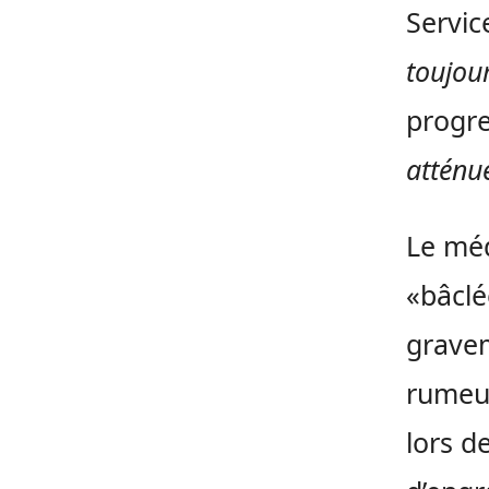
Servic
toujou
progre
atténue
Le méd
«bâclée
gravem
rumeur
lors d