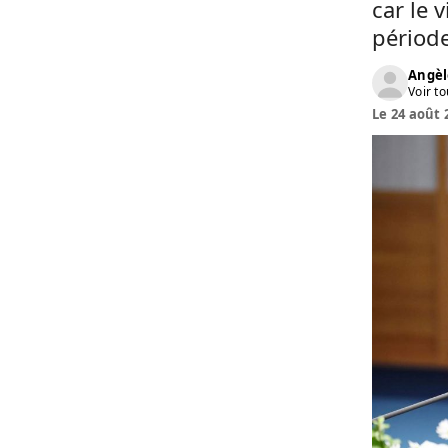
car le 
périod
Angèl
Voir to
Le 24 août 