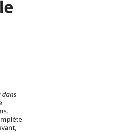
le
t dans
e
ns.
omplète
avant,