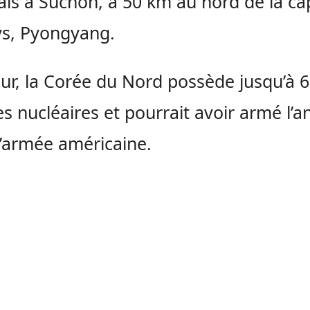
ais à Suchon, à 50 km au nord de la cap
ys, Pyongyang.
our, la Corée du Nord possède jusqu’à 
 nucléaires et pourrait avoir armé l’a
l’armée américaine.