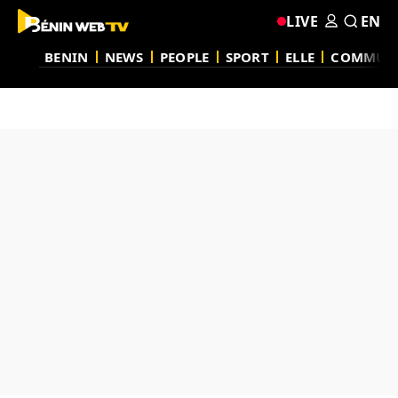
LIVE
EN
BENIN
NEWS
PEOPLE
SPORT
ELLE
COMMUN