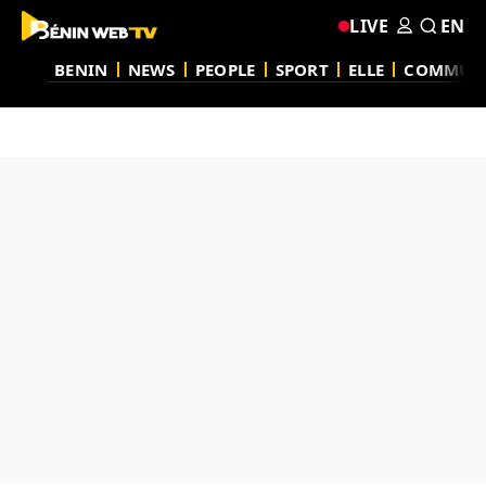
LIVE
EN
BENIN
NEWS
PEOPLE
SPORT
ELLE
COMMUN