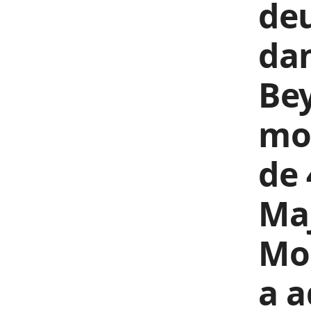
deu
dan
Bey
moi
de 
Maj
Mo
a a