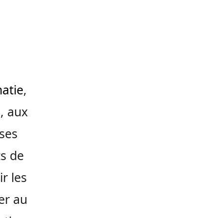
atie
,
i, aux
 ses
ts de
r les
er au