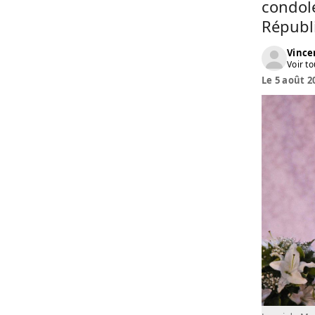
condol
Républi
Vinc
Voir to
Le 5 août 2