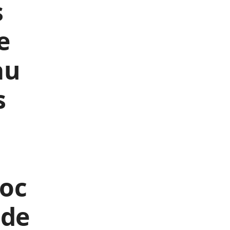
s
e
au
s
oc
 de