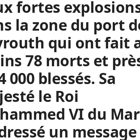
x fortes explosion
s la zone du port d
routh qui ont fait 
ns 78 morts et prè
4 000 blessés. Sa
esté le Roi
hammed VI du Mar
dressé un message