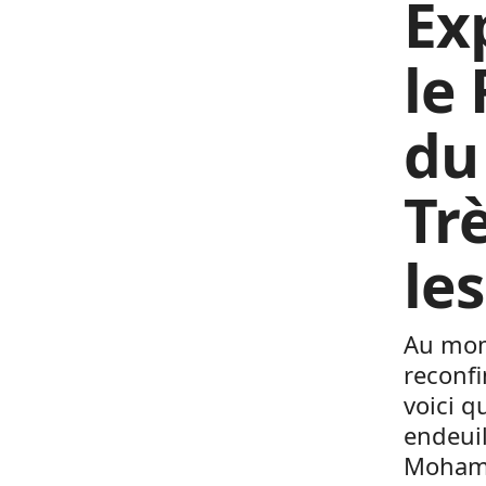
Ex
le
du
Trè
le
Au mome
reconfi
voici q
endeuil
Mohamm