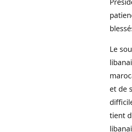
Présid
patien
blessé
Le sou
libana
maroca
et de 
diffic
tient 
libana