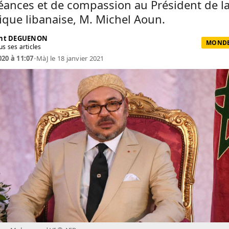
éances et de compassion au Président de l
que libanaise, M. Michel Aoun.
ent DEGUENON
MONDE 
us ses articles
020 à 11:07
•
MàJ le 18 janvier 2021