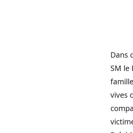
Dans 
SM le 
famill
vives 
compas
victim