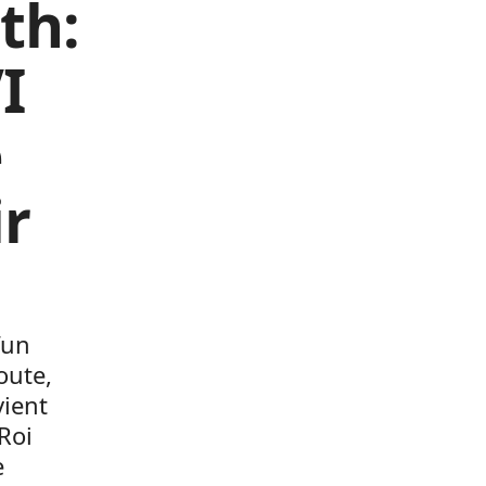
th:
I
e
ir
’un
oute,
vient
Roi
e