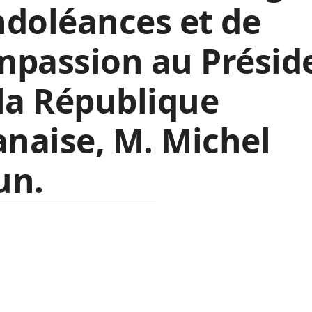
doléances et de
mpassion au Présid
la République
anaise, M. Michel
un.