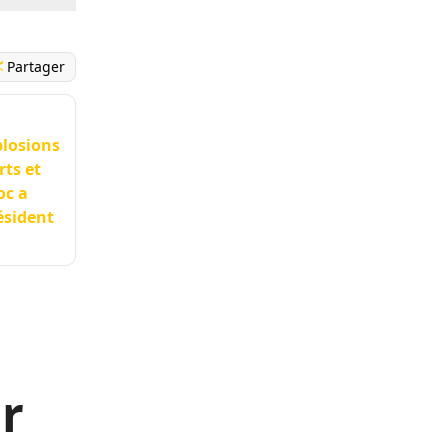
Partager
plosions
rts et
oc a
ésident
ar