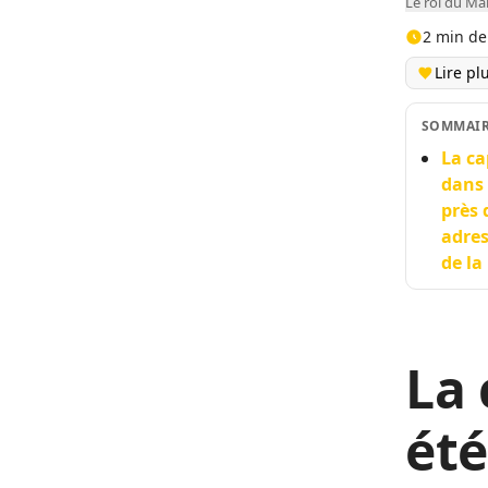
Le roi du M
2 min de
Lire pl
SOMMAI
La ca
dans 
près 
adres
de la
La 
été