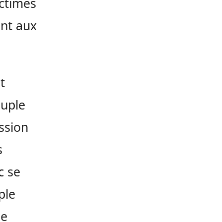
ictimes
ent aux
t
euple
ssion
s
c
se
ple
le