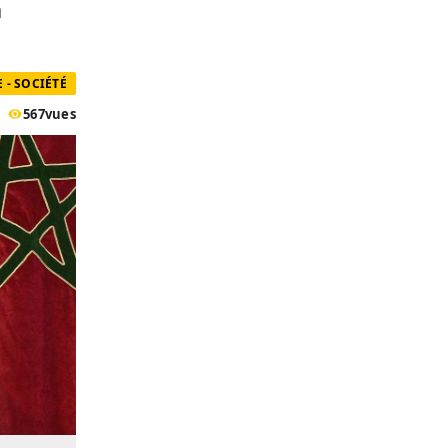
a
- SOCIÉTÉ
567
vues