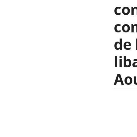
con
co
de 
lib
Ao