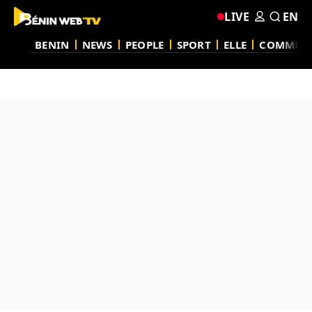
LIVE
EN
BENIN
NEWS
PEOPLE
SPORT
ELLE
COMMUN