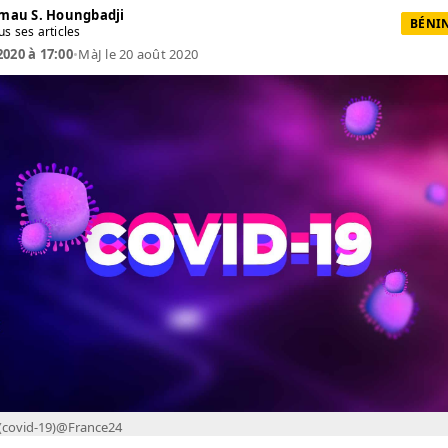
mau S. Houngbadji
BÉNIN
us ses articles
2020 à 17:00
•
MàJ le 20 août 2020
 (covid-19)@France24