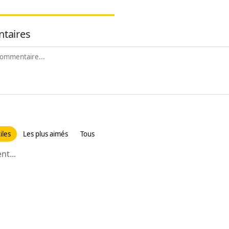
taires
iles
Les plus aimés
Tous
t...