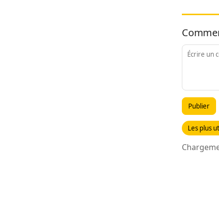
Commen
Publier
Les plus ut
Chargemen