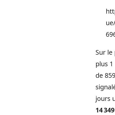
ht
ue
69
Sur le
plus 1
de 859
signal
jours 
14 349