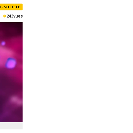
 - SOCIÉTÉ
243
vues