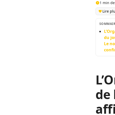
1 min de
Lire pl
SOMMAI
L’Org
du jo
Le no
confi
L’O
de 
aff