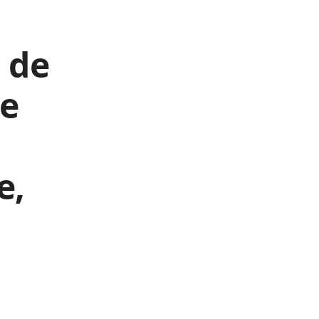
n de
Le
e,