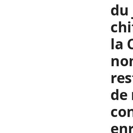
du 
chi
la 
nom
res
de
con
enr