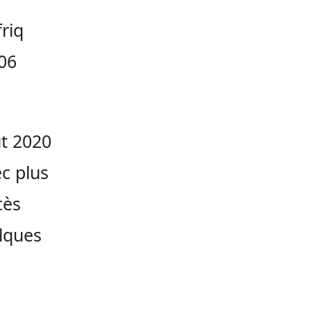
riq
06
ût 2020
c plus
cès
lques