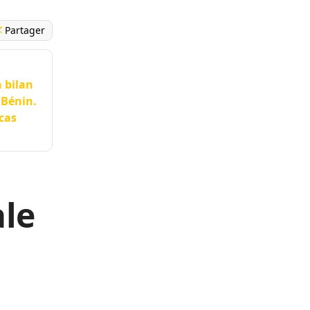
Partager
 bilan
 Bénin.
cas
ale
n