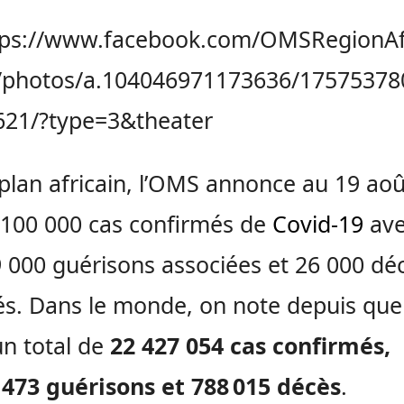
tps://www.facebook.com/OMSRegionAf
/photos/a.104046971173636/17575378
621/?type=3&theater
 plan africain, l’OMS annonce au 19 ao
 100 000 cas confirmés de
Covid-19
ave
 000 guérisons associées et 26 000 dé
és. Dans le monde, on note depuis que
un total de
22 427 054 cas confirmés,
 473 guérisons et 788 015 décès
.