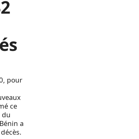
32
és
0, pour
ouveaux
rmé ce
e du
 Bénin a
 décès.