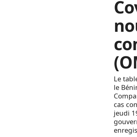
Co
no
co
(O
Le tabl
le Béni
Compar
cas con
jeudi 1
gouvern
enregis