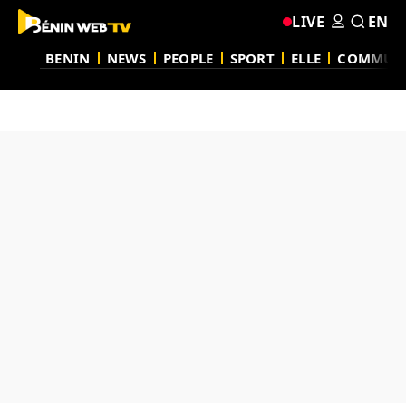
LIVE
EN
BENIN
NEWS
PEOPLE
SPORT
ELLE
COMMUN